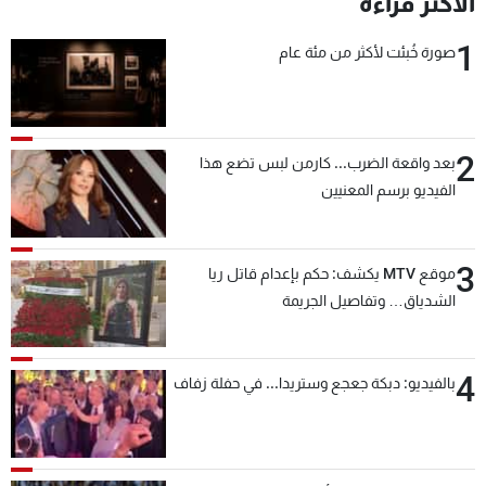
الأكثر قراءة
شاهد البرامج
1
الترددات
صورة خُبئت لأكثر من مئة عام
عن MTV
وظائف
الإنـتـاج
تواصل معنا
2
بعد واقعة الضرب... كارمن لبس تضع هذا
لاعلاناتكم
شروط الإسـتخدام
الفيديو برسم المعنيين
سياسة الخصوصية
3
موقع MTV يكشف: حكم بإعدام قاتل ريا
الشدياق… وتفاصيل الجريمة
4
بالفيديو: دبكة جعجع وستريدا... في حفلة زفاف