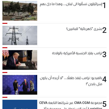
1
إسرائيليّون تسلّلوا الى لبنان... وهذا ما حلّ بهم
شاهد البرامج
الترددات
2
عن MTV
وظائف
بشرى "كهربائية" للبنانيين!
الإنـتـاج
تواصل معنا
لاعلاناتكم
شروط الإسـتخدام
سياسة الخصوصية
3
ترامب يقيّد الجنسية الأميركية بالولادة
4
بالفيديو: ترامب يُنقذ طفلاً... "لا أريده أن يكون
مثل بايدن"!
5
مجموعة CMA CGM عبر شركتها التابعة CEVA
Logistics تُنجز الاستحواذ على مجموعة فتّال