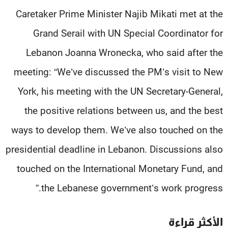
شاهد البرامج
Caretaker Prime Minister Najib Mikati met at the
الترددات
Grand Serail with UN Special Coordinator for
Lebanon Joanna Wronecka, who said after the
عن MTV
وظائف
الإنـتـاج
تواصل معنا
meeting: “We’ve discussed the PM’s visit to New
لاعلاناتكم
شروط الإسـتخدام
York, his meeting with the UN Secretary-General,
سياسة الخصوصية
the positive relations between us, and the best
ways to develop them. We’ve also touched on the
presidential deadline in Lebanon. Discussions also
touched on the International Monetary Fund, and
the Lebanese government’s work progress.”
الأكثر قراءة