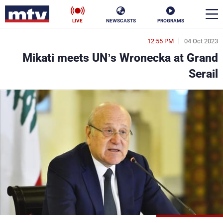
LIVE
NEWSCASTS
PROGRAMS
12:55 PM
04 Oct 2023
en
Mikati meets UN’s Wronecka at Grand
الأخبار
Serail
سياسة
ناس
إقتصاد
فن
منوعات
رياضة
كأس العالم
البرامج
جدول البرامج