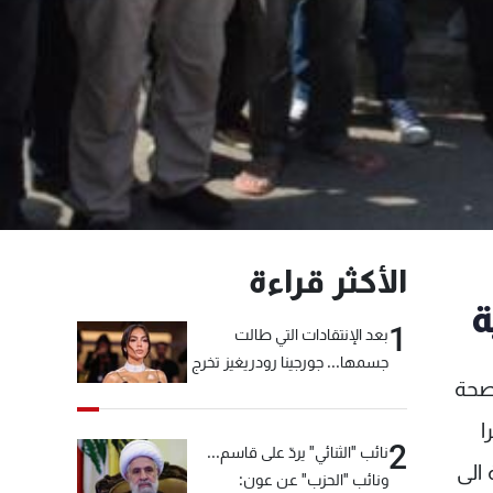
الأكثر قراءة
ة
1
بعد الإنتقادات التي طالت
جسمها... جورجينا رودريغيز تخرج
لصحة
عن صمتها
ا
2
نائب "الثنائي" يردّ على قاسم...
 الى
ونائب "الحزب" عن عون: