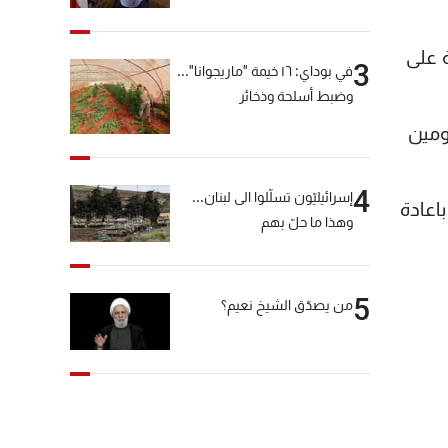
"انشالله خير"
 على
3
في بوداي: ١٦ خيمة "ماريجوانا"...
وضبط أسلحة وذخائر
حرومين
4
إسرائيليّون تسلّلوا الى لبنان...
اعادة
وهذا ما حلّ بهم
5
من يصدّق الشيخ نعيم؟