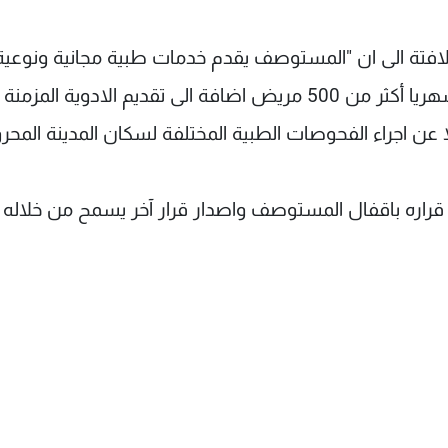
فتة الى ان "المستوصف يقدم خدمات طبية مجانية ونوعية
مستوى عال من الرقي والانسانية ويستفيد منه شهريا أكثر من 500 مريض اضافة الى تقديم الادوية المزمنة
ت لاكثر من 200 شخصا، فضلا عن اجراء الفحوصات الطبية المختلفة لسكان المدينة الم
قراره باقفال المستوصف واصدار قرار آخر يسمح من خلاله ب