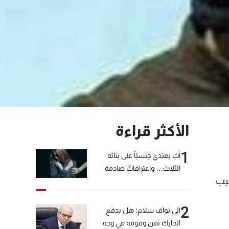
الأكثر قراءة
1
أبٌ يعتدي جنسيّاً على بناته
الثلاث… واعترافاتٌ صادمة
بيب
2
الى نواف سلام: هل يدفع
الحايك ثمن وقوفه في وجه