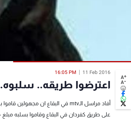
16:05 PM
11 Feb 2016
+
A
-
اعترضوا طريقه.. سلبوه.. 
A
أفاد مراسل الـmtv في البقاع ان مجه
على طريق كفردان في البقاع وقاموا بسلبه مبلغ ٤٠٠ الف ليرة لبنانية، وفرّوا الى جهة مجهولة.