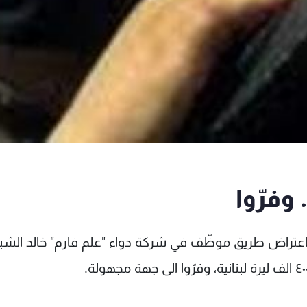
وفرّوا
ولين قاموا باعتراض طريق موظّف في شركة دواء "علم فارم" خالد الش