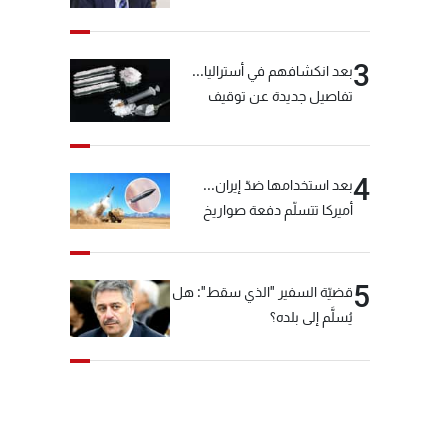
خيّاط؟
3
بعد انكشافهم في أستراليا...
تفاصيل جديدة عن توقيف
"شبكة الكوكايين"
4
بعد استخدامها ضدّ إيران...
أميركا تتسلّم دفعة صواريخ
كبيرة!
5
قضيّة السفير "الذي سقط": هل
يُسلَّم إلى بلده؟