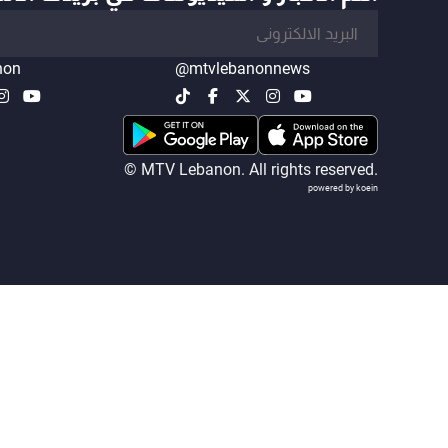
non
@mtvlebanonnews
© MTV Lebanon. All rights reserved.
powered by koein