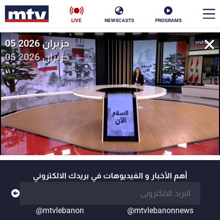
LIVE
NEWSCASTS
PROGRAMS
05 حزيران 2026
en
05 حزيران 2026
الأخبار
سياسة
ناس
إقتصاد
فن
منوعات
رياضة
كأس العالم
أهم الأخبار و الفيديوهات في بريدك الالكتروني
البرامج
@mtvlebanon
@mtvlebanonnews
جدول البرامج