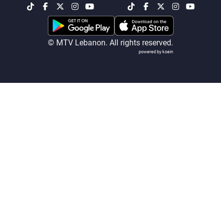
شاهد البرامج
الترددات
© MTV Lebanon. All rights reserved.
powered by koein
عن MTV
وظائف
الإنـتـاج
تواصل معنا
لاعلاناتكم
شروط الإسـتخدام
سياسة الخصوصية