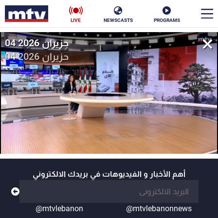
LIVE
NEWSCASTS
PROGRAMS
04 حزيران 2026
en
04 حزيران 2026
الأخبار
سياسة
ناس
إقتصاد
فن
منوعات
رياضة
كأس العالم
أهم الأخبار و الفيديوهات في بريدك الالكتروني
البرامج
@mtvlebanon
@mtvlebanonnews
جدول البرامج