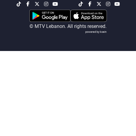
شاهد البرامج
الترددات
© MTV Lebanon. All rights reserved.
powered by koein
عن MTV
وظائف
الإنـتـاج
تواصل معنا
لاعلاناتكم
شروط الإسـتخدام
سياسة الخصوصية