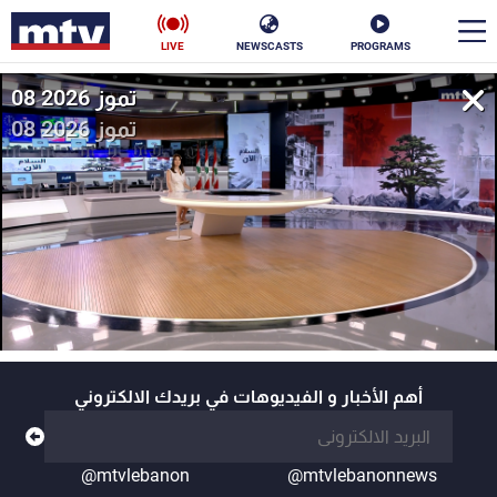
LIVE
NEWSCASTS
PROGRAMS
08 تموز 2026
en
08 تموز 2026
الأخبار
سياسة
ناس
إقتصاد
فن
منوعات
رياضة
كأس العالم
أهم الأخبار و الفيديوهات في بريدك الالكتروني
البرامج
@mtvlebanon
@mtvlebanonnews
جدول البرامج