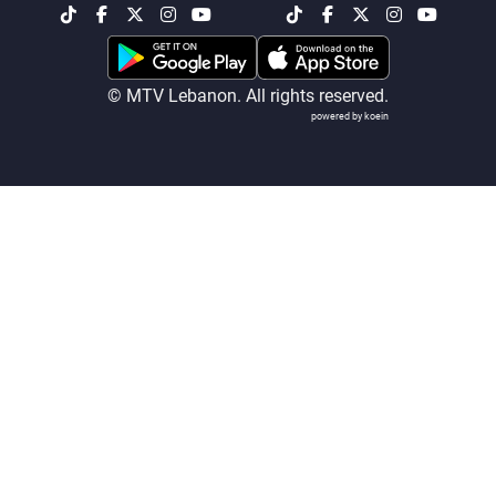
شاهد البرامج
الترددات
© MTV Lebanon. All rights reserved.
powered by koein
عن MTV
وظائف
الإنـتـاج
تواصل معنا
لاعلاناتكم
شروط الإسـتخدام
سياسة الخصوصية