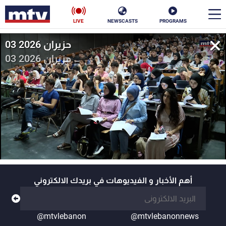
LIVE
NEWSCASTS
PROGRAMS
03 حزيران 2026
en
03 حزيران 2026
الأخبار
سياسة
ناس
إقتصاد
فن
منوعات
رياضة
كأس العالم
أهم الأخبار و الفيديوهات في بريدك الالكتروني
البرامج
@mtvlebanon
@mtvlebanonnews
جدول البرامج