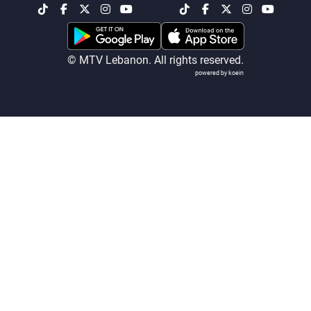
شاهد البرامج
الترددات
© MTV Lebanon. All rights reserved.
powered by koein
عن MTV
وظائف
الإنـتـاج
تواصل معنا
لاعلاناتكم
شروط الإسـتخدام
سياسة الخصوصية