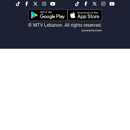
شاهد البرامج
الترددات
© MTV Lebanon. All rights reserved.
powered by koein
عن MTV
وظائف
الإنـتـاج
تواصل معنا
لاعلاناتكم
شروط الإسـتخدام
سياسة الخصوصية