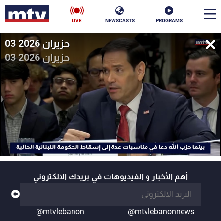
LIVE
NEWSCASTS
PROGRAMS
03 حزيران 2026
en
03 حزيران 2026
الأخبار
سياسة
ناس
إقتصاد
فن
منوعات
رياضة
كأس العالم
أهم الأخبار و الفيديوهات في بريدك الالكتروني
البرامج
@mtvlebanon
@mtvlebanonnews
جدول البرامج