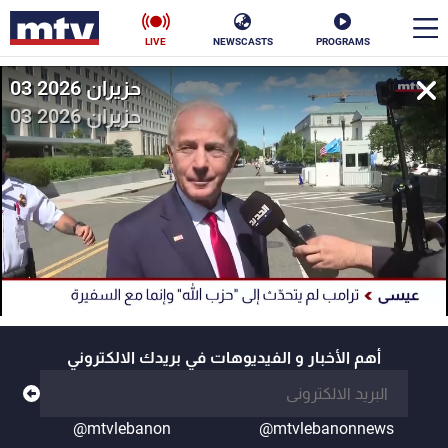
LIVE
NEWSCASTS
PROGRAMS
03 حزيران 2026
en
03 حزيران 2026
الأخبار
سياسة
ناس
إقتصاد
فن
منوعات
رياضة
كأس العالم
أهم الأخبار و الفيديوهات في بريدك الالكتروني
البرامج
@mtvlebanon
@mtvlebanonnews
جدول البرامج