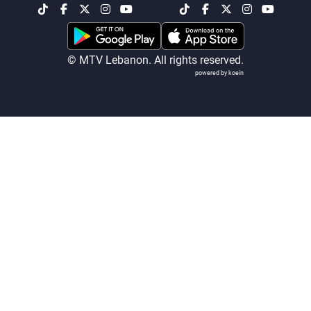
شاهد البرامج
الترددات
© MTV Lebanon. All rights reserved.
powered by koein
عن MTV
وظائف
الإنـتـاج
تواصل معنا
لاعلاناتكم
شروط الإسـتخدام
سياسة الخصوصية