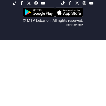
شاهد البرامج
الترددات
© MTV Lebanon. All rights reserved.
powered by koein
عن MTV
وظائف
الإنـتـاج
تواصل معنا
لاعلاناتكم
شروط الإسـتخدام
سياسة الخصوصية