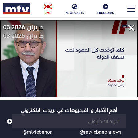
LIVE
NEWSCASTS
PROGRAMS
03 حزيران 2026
en
03 حزيران 2026
الأخبار
سياسة
ناس
إقتصاد
فن
منوعات
رياضة
كأس العالم
أهم الأخبار و الفيديوهات في بريدك الالكتروني
البرامج
@mtvlebanon
@mtvlebanonnews
جدول البرامج