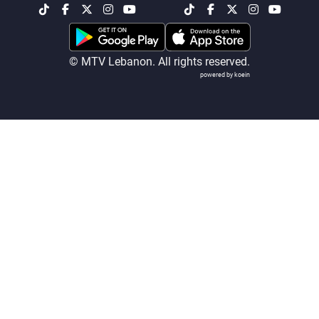
شاهد البرامج
الترددات
© MTV Lebanon. All rights reserved.
powered by koein
عن MTV
وظائف
الإنـتـاج
تواصل معنا
لاعلاناتكم
شروط الإسـتخدام
سياسة الخصوصية