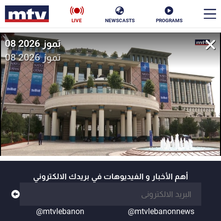
LIVE
NEWSCASTS
PROGRAMS
08 تموز 2026
en
08 تموز 2026
الأخبار
سياسة
ناس
إقتصاد
فن
منوعات
رياضة
كأس العالم
أهم الأخبار و الفيديوهات في بريدك الالكتروني
البرامج
@mtvlebanon
@mtvlebanonnews
جدول البرامج