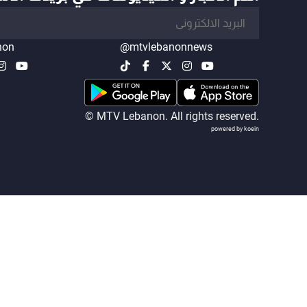
non
@mtvlebanonnews
© MTV Lebanon. All rights reserved.
powered by koein