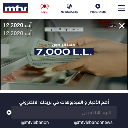
LIVE
NEWSCASTS
PROGRAMS
12 آب 2020
en
12 آب 2020
الأخبار
سياسة
ناس
إقتصاد
فن
منوعات
رياضة
كأس العالم
أهم الأخبار و الفيديوهات في بريدك الالكتروني
البرامج
@mtvlebanon
@mtvlebanonnews
جدول البرامج