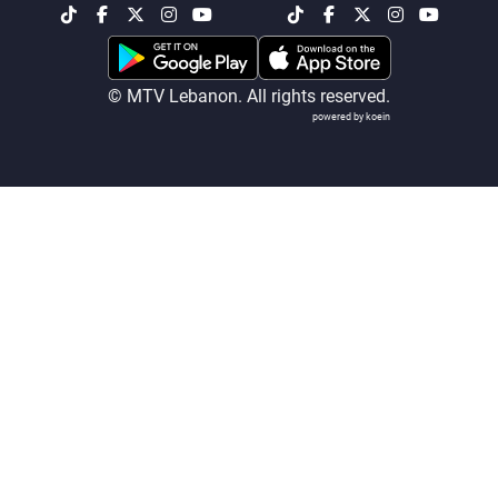
شاهد البرامج
الترددات
© MTV Lebanon. All rights reserved.
powered by koein
عن MTV
وظائف
الإنـتـاج
تواصل معنا
لاعلاناتكم
شروط الإسـتخدام
سياسة الخصوصية