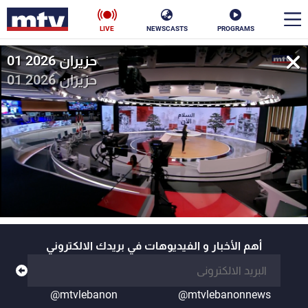
LIVE
NEWSCASTS
PROGRAMS
01 حزيران 2026
en
01 حزيران 2026
الأخبار
سياسة
ناس
إقتصاد
فن
منوعات
رياضة
كأس العالم
أهم الأخبار و الفيديوهات في بريدك الالكتروني
البرامج
@mtvlebanon
@mtvlebanonnews
جدول البرامج