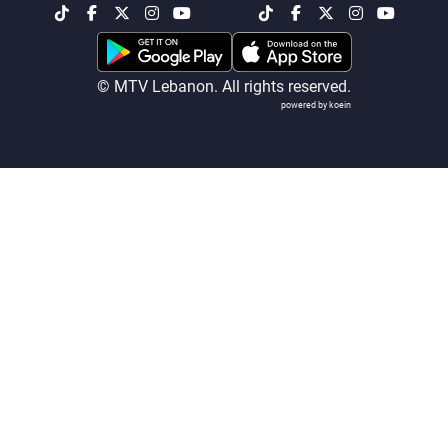
شاهد البرامج
الترددات
© MTV Lebanon. All rights reserved.
powered by koein
عن MTV
وظائف
الإنـتـاج
تواصل معنا
لاعلاناتكم
شروط الإسـتخدام
سياسة الخصوصية