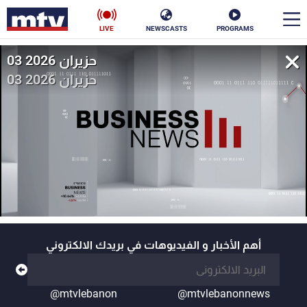
LIVE
NEWSCASTS
PROGRAMS
03 حزيران 2026
en
03 حزيران 2026
الأخبار
سياسة
ناس
إقتصاد
فن
منوعات
رياضة
كأس العالم
أهم الأخبار و الفيديوهات في بريدك الالكتروني
البرامج
@mtvlebanon
@mtvlebanonnews
جدول البرامج