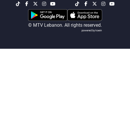
شاهد البرامج
الترددات
© MTV Lebanon. All rights reserved.
powered by koein
عن MTV
وظائف
الإنـتـاج
تواصل معنا
لاعلاناتكم
شروط الإسـتخدام
سياسة الخصوصية