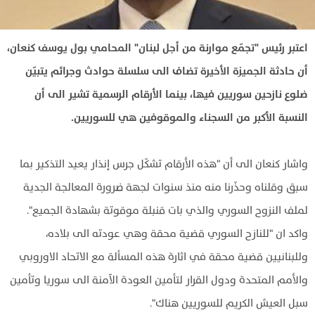
اعتبر رئيس "تجمّع موارنة من أجل لبنان" المحامي بول يوسف كنعان،
أن حادثة الجميزة الأخيرة تضاف الى سلسلة حوادث وجرائم يتبيّن
ضلوع نازحين سوريين فيها، بينما الأرقام الرسمية تشير الى أن
النسبة الأكبر من السجناء والموقوفين هي للسوريين.
واشار كنعان الى أن "هذه الأرقام تشكّل جرس إنذار يعيد التذكير بما
سبق وقلناه وحذّرنا منه منذ سنوات لجهة ضرورة المعالجة الجدية
لملف النزوح السوري والذي بات قنبلة موقوتة بشهادة الجميع".
واكد ان "للنازح السوري قضية محقة وهي عودته الى بلاده،
وللبنانيين قضية محقة في اثارة هذه المسألة مع الاتحاد الاوروبي
والأمم المتحدة ودول القرار لتأمين العودة الآمنة الى سوريا وتأمين
سبل العيش الكريم للسوريين هناك".