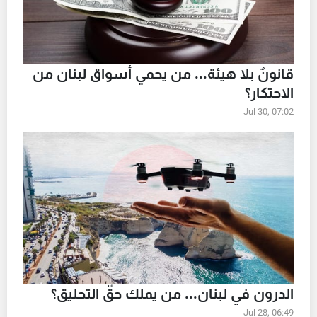
قانونٌ بلا هيئة... من يحمي أسواق لبنان من
الاحتكار؟
Jul 30, 07:02
الدرون في لبنان... من يملك حقّ التحليق؟
Jul 28, 06:49