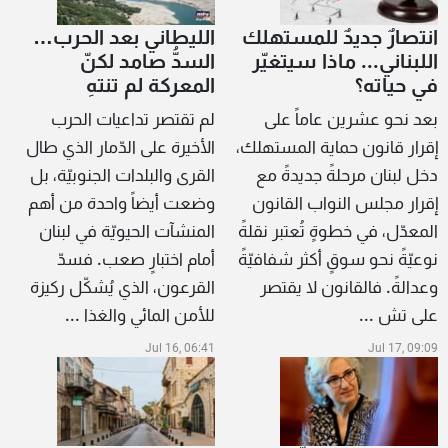
انتصارٌ جديدٌ للمستهلك
الليطاني بعد الحرب…
اللبناني... ماذا سيتغيّر
السدُّ صامد لكنّ
في حياته؟
المعركة لم تنتهِ
بعد نحو عشرين عاماً على
لم تقتصر تداعيات الحرب
إقرار قانون حماية المستهلك،
الأخيرة على الدّمار الذي طال
دخل لبنان مرحلةً جديدةً مع
القرى والبلدات الجنوبيّة، بل
إقرار مجلس النواب القانون
وضعت أيضاً واحدة من أهم
المعدّل، في خطوةٍ تُعتبر نقلةً
المنشآت الحيويّة في لبنان
نوعيّةً نحو سوقٍ أكثر شفافيّةً
أمام اختبارٍ صعب. فسدّ
وعدالةً. فالقانون لا يقتصر
القرعون، الذي يُشكّل ركيزة
على تش ...
للأمن المائي والغذا ...
Jul 16, 06:41
Jul 17, 09:09