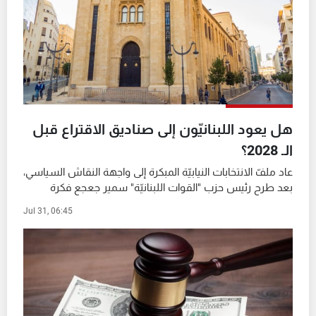
شاهد البرامج
الترددات
عن MTV
وظائف
الإنـتـاج
تواصل معنا
لاعلاناتكم
شروط الإسـتخدام
سياسة الخصوصية
هل يعود اللبنانيّون إلى صناديق الاقتراع قبل
الـ 2028؟
عاد ملفّ الانتخابات النيابيّة المبكرة إلى واجهة النقاش السياسي،
بعد طرح رئيس حزب "القوات اللبنانيّة" سمير جعجع فكرة
تقصير ولاية المجلس النيابيّ والذهاب إلى انتخابات قبل
Jul 31, 06:45
موعدها. وأمام هذا الطرح، انقسم ...