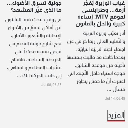
غياب الوزيرة يُفجِّر
جونية تسرق الأضواء...
أزمة... وطرابلسي
ما الذي غيَّر المشهد؟
لموقع MTV: إساءة
في وقتٍ يبحث فيه اللبنانيّون
كبيرة والحلّ بالقانون
عن أماكن تجمعُ بين الأجواء
أثار تغيِّب وزيرة التربية
الإيجابيّة والشّعور بالأمان،
والتّعليم العالي ريما كرامي عن
نجح شارع جونية القديم في
اجتماع لجنة التربيّة النيابيّة،
فرض نفسه مجدّداً على
بعدما كانت قد طلبت بنفسها
الخريطة السياحية. فافتتاح
تأجيله من موعده السّابق،
عشرات المطاعم والمقاهي،
موجة استياء داخل اللّجنة، التي
إلى جانب الحركة الك ...
اعتبرت أنّ ما حصل يتجاوز
Jul 08, 06:35
مسأل ...
Jul 14, 06:48
المزيد