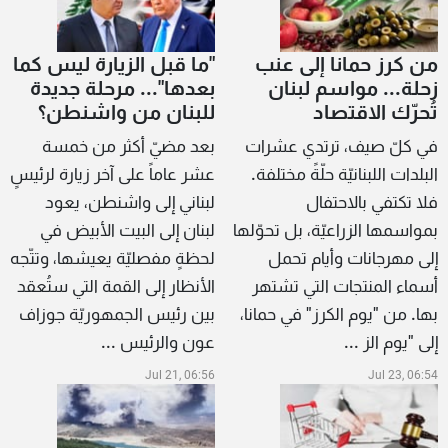
من كرز حمانا إلى عنب
"ما قبل الزيارة ليس كما
زحلة... مواسم لبنان
بعدها"... مرحلة جديدة
تُحرّك الاقتصاد
للبنان من واشنطن؟
في كلّ صيف، ترتدي عشرات
بعد مضيّ أكثر من خمسة
البلدات اللبنانيّة حلّةً مختلفة.
عشر عاماً على آخر زيارة لرئيسٍ
فلا تكتفي بالاحتفال
لبناني إلى واشنطن، يعود
بمواسمها الزراعيّة، بل تحوّلها
لبنان إلى البيت الأبيض في
إلى مهرجانات وأيام تحمل
لحظةٍ مفصليّة يعيشها، وتتّجه
أسماء المنتجات التي تشتهر
الأنظار إلى القمة التي ستُعقد
بها. من "يوم الكرز" في حمانا،
بين رئيس الجمهوريّة جوزاف
إلى "يوم الز ...
عون والرئيس ...
Jul 21, 06:56
Jul 23, 06:54