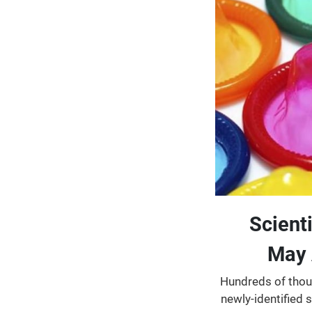
Scient
May 
Hundreds of thous
newly-identified 