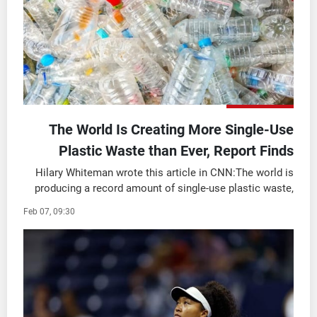
شاهد البرامج
الترددات
عن MTV
وظائف
الإنـتـاج
تواصل معنا
لاعلاناتكم
شروط الإسـتخدام
سياسة الخصوصية
The World Is Creating More Single-Use
Plastic Waste than Ever, Report Finds
Hilary Whiteman wrote this article in CNN:The world is
producing a record amount of single-use plastic waste,
mostly made from polymers created from fossil fuels,
Feb 07, 09:30
despite global efforts to reduce plas ...