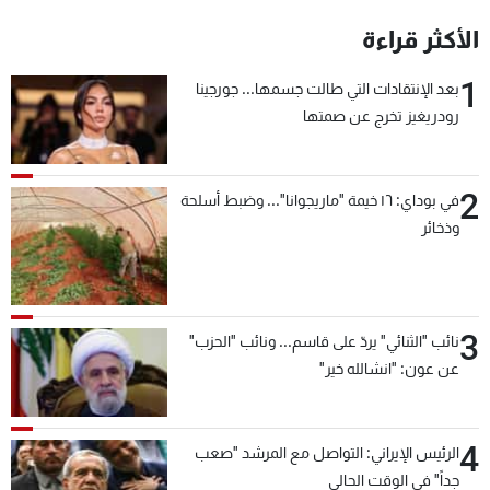
شاهد البرامج
الأكثر قراءة
الترددات
1
بعد الإنتقادات التي طالت جسمها... جورجينا
رودريغيز تخرج عن صمتها
عن MTV
وظائف
الإنـتـاج
تواصل معنا
لاعلاناتكم
شروط الإسـتخدام
سياسة الخصوصية
2
في بوداي: ١٦ خيمة "ماريجوانا"... وضبط أسلحة
وذخائر
3
نائب "الثنائي" يردّ على قاسم... ونائب "الحزب"
عن عون: "انشالله خير"
4
الرئيس الإيراني: التواصل مع المرشد "صعب
جداً" في الوقت الحالي