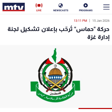
LIVE
NEWSCASTS
PROGRAMS
13:11 PM
15 Jan 2026
en
حركة "حماس" تُرحّب بإعلان تشكيل لجنة
الأخبار
إدارة غزة
سياسة
ناس
إقتصاد
فن
منوعات
رياضة
كأس العالم
البرامج
جدول البرامج