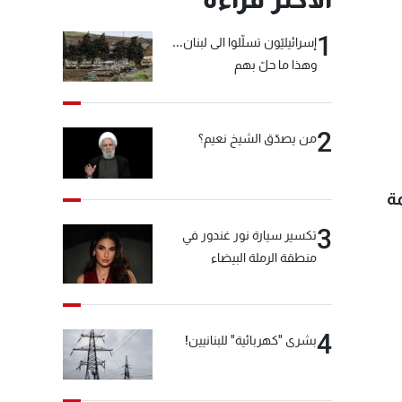
1
إسرائيليّون تسلّلوا الى لبنان...
وهذا ما حلّ بهم
2
من يصدّق الشيخ نعيم؟
اً لقائمة
3
تكسير سيارة نور غندور في
منطقة الرملة البيضاء
4
بشرى "كهربائية" للبنانيين!