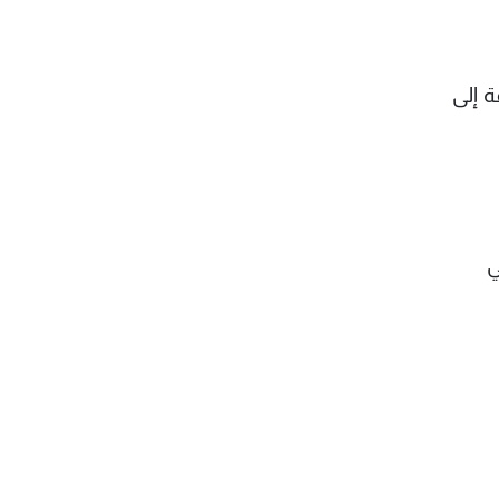
ية "IM8" وعلامة وجبات الأطفال "Beeup"، إضافة إلى
ي