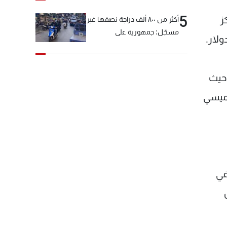
5
ز
أكثر من ٨٠٠ ألف دراجة نصفها غير
مسجّل: جمهورية على
"دولابَين"!
 ثروة ديفيد خلال العام الماضي من استثماراته في نادي كرة القدم الأميركي إنتر ميامي CF، حيث
نيل ميسي
، ومنزلاً في
 عن