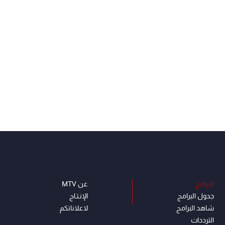
البرامج
عن MTV
جدول البرامج
الإنـتـاج
شاهد البرامج
لاعلاناتكم
الترددات