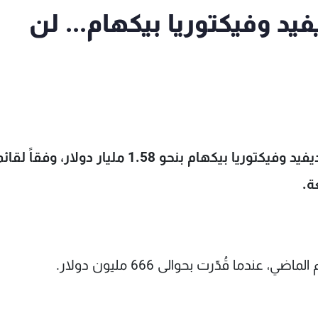
د وفيكتوريا بيكهام... لن
تُقدَّر الثروة الصافية المشتركة للثنائي الشهير ديفيد وفيكتوريا بيكهام بنحو 1.58 مليار دولار، وفق
عندما قُدّرت بحوالى 666 مليون دولار.