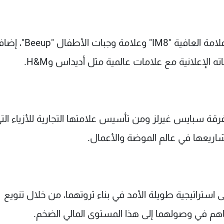
ويمتلك ديفيد أيضاً عدة مشاريع تجارية، من بينها علامة العاف
 الإعلانية مع علامات عالمية مثل أديداس وH&M.
قة سبايس غيرلز ومن تأسيس علامتها التجارية للأزياء الت
 استراتيجية طويلة الأمد في بناء ثروتهما، من خلال تنويع
ساهم في وصولهما إلى هذا المستوى المالي الضخم.