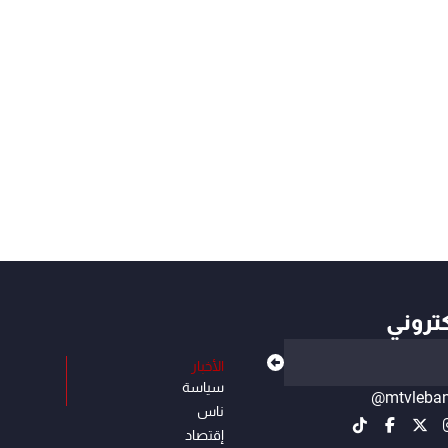
كتروني
الأخبار
سياسة
@mtvleba
ناس
إقتصاد