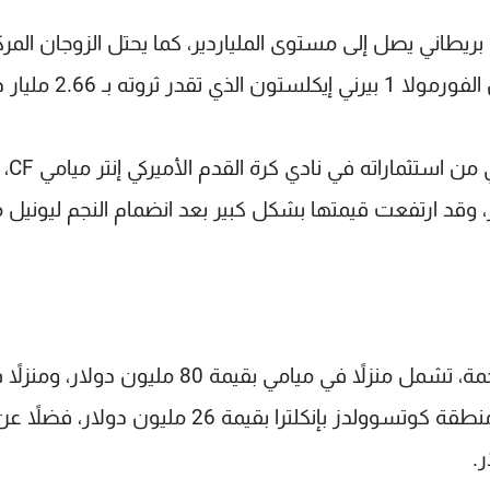
 بريطاني يصل إلى مستوى الملياردير، كما يحتل الزوجان المرك
بـ 2.66 مليار دولار.
وجاء الجزء الأكبر من
 تُقدّر بنحو 400 مليون دولار، وقد ارتفعت قيمتها بشكل كبير بعد انضمام النجم ليو
كما يحقق الزوجان أرباحاً من استثمارات عقارية ضخمة، تشمل منزلاً في ميامي بقيمة 80 مليون دولار
لندن بقيمة 66 مليون دولار، إضافة إلى عقار في منطقة كوتسوولدز بإنكلترا بقيمة 26 مليون دولار، فضلاً