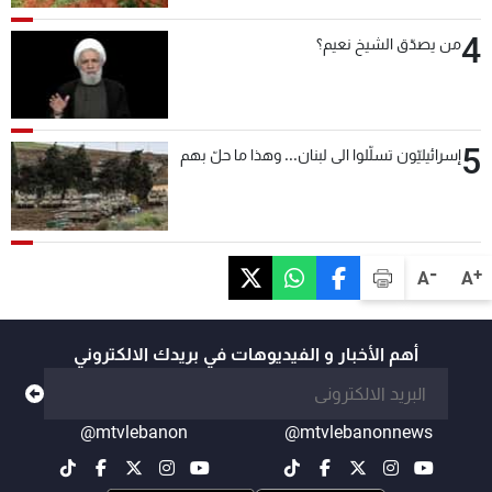
4
من يصدّق الشيخ نعيم؟
5
إسرائيليّون تسلّلوا الى لبنان... وهذا ما حلّ بهم
-
+
A
A
أهم الأخبار و الفيديوهات في بريدك الالكتروني
@mtvlebanon
@mtvlebanonnews