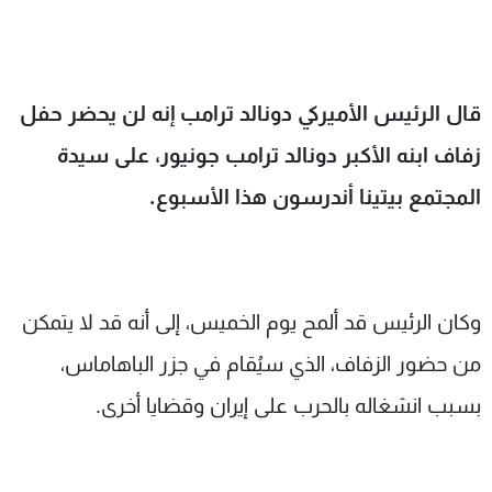
شاهد البرامج
الترددات
قال الرئيس الأميركي دونالد ترامب إنه لن يحضر حفل
عن MTV
وظائف
الإنـتـاج
تواصل معنا
زفاف ابنه الأكبر دونالد ترامب جونيور، على سيدة
لاعلاناتكم
شروط الإسـتخدام
المجتمع بيتينا أندرسون هذا الأسبوع.
سياسة الخصوصية
وكان الرئيس قد ألمح يوم الخميس، إلى أنه قد لا يتمكن
من حضور الزفاف، الذي سيُقام في جزر الباهاماس،
بسبب انشغاله بالحرب على إيران وقضايا أخرى.