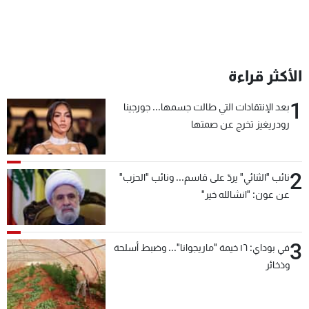
الأكثر قراءة
1
بعد الإنتقادات التي طالت جسمها... جورجينا
رودريغيز تخرج عن صمتها
2
نائب "الثنائي" يردّ على قاسم... ونائب "الحزب"
عن عون: "انشالله خير"
3
في بوداي: ١٦ خيمة "ماريجوانا"... وضبط أسلحة
وذخائر