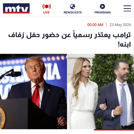
LIVE
NEWSCASTS
PROGRAMS
00:00 AM
23 May 2026
en
ترامب يعتذر رسمياً عن حضور حفل زفاف
الأخبار
ابنه!
سياسة
ناس
إقتصاد
فن
منوعات
رياضة
كأس العالم
البرامج
جدول البرامج