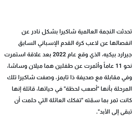
شاهد البرامج
الترددات
تحدثت النجمة العالمية شاكيرا بشكل نادر عن
عن MTV
وظائف
الإنـتـاج
تواصل معنا
انفصالها عن لاعب كرة القدم الإسباني السابق
لاعلاناتكم
شروط الإسـتخدام
جيرارد بيكيه، الذي وقع عام 2022 بعد علاقة استمرت
سياسة الخصوصية
نحو 11 عاماً وأثمرت عن طفلين هما ميلان وساشا،
وفي مقابلة مع صحيفة ذا تايمز، وصفت شاكيرا تلك
المرحلة بأنها "أصعب لحظة" في حياتها، قائلة إنها
كانت تمر بما سمّته "تفكك العائلة التي حلمت أن
تبقى إلى الأبد".