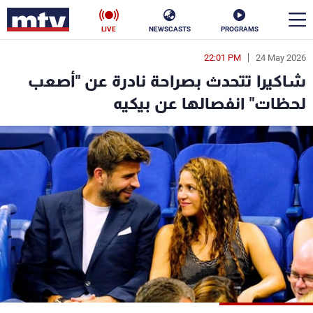
LIVE
NEWSCASTS
PROGRAMS
22:01 PM
24 May 2026
en
شاكيرا تتحدث بصراحة نادرة عن "أصعب
الأخبار
لحظات" انفصالها عن بيكيه
سياسة
ناس
إقتصاد
فن
منوعات
رياضة
كأس العالم
البرامج
جدول البرامج