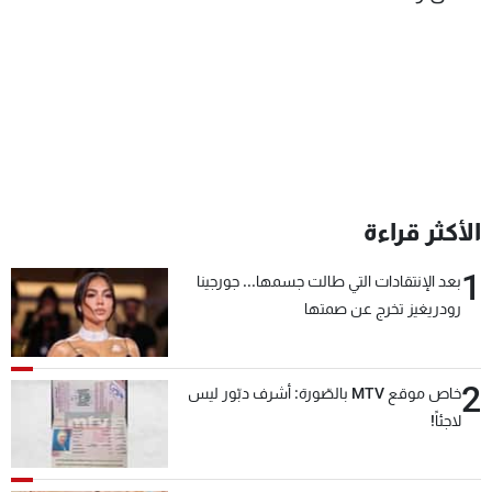
الأكثر قراءة
1
بعد الإنتقادات التي طالت جسمها... جورجينا
رودريغيز تخرج عن صمتها
2
خاص موقع MTV بالصّورة: أشرف دبّور ليس
لاجئاً!