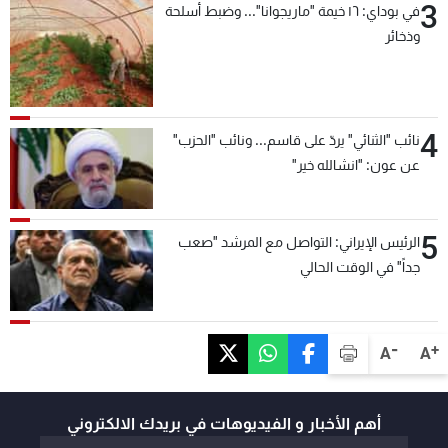
3
في بوداي: ١٦ خيمة "ماريجوانا"... وضبط أسلحة
وذخائر
4
نائب "الثنائي" يردّ على قاسم... ونائب "الحزب"
عن عون: "انشالله خير"
5
الرئيس الإيراني: التواصل مع المرشد "صعب
جداً" في الوقت الحالي
-
+
A
A
أهم الأخبار و الفيديوهات في بريدك الالكتروني