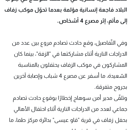
شاهد البرامج
البلاد فاجعة إنسانية مؤلمة بعدما تحوّل موكب زفاف
الترددات
إلى مأتم، إثر مصرع 4 أشخاص.
عن MTV
وظائف
الإنـتـاج
تواصل معنا
وفي التّفاصيل، وقع حادث تصادم مروع بين عدد من
لاعلاناتكم
شروط الإسـتخدام
سياسة الخصوصية
الدراجات النارية أثناء مشاركتها في "الزفة"، بينما كان
المشاركون في موكب الزفاف يحتفلون بالمناسبة
السّعيدة، ما أسفر عن مصرع 4 شباب وإصابة آخرين
بجروح متفرقة.
وتلقّى مدير أمن سوهاج إخطارًا بوقوع حادث تصادم
جماعي لعدد من الدراجات النارية أثناء احتفال الأهالي
بحفل زفاف في قرية "قاو عيسى" بدائرة مركز طما، ما