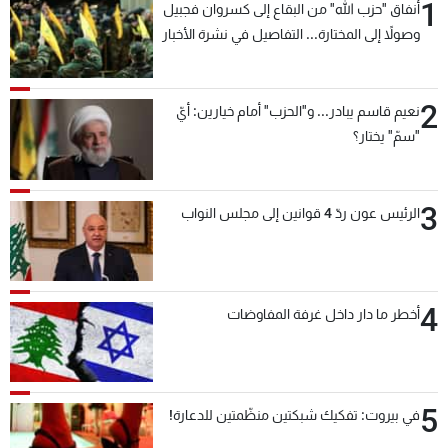
1
أنفاق "حزب الله" من البقاع إلى كسروان فجبيل
وصولاً إلى المختارة... التفاصيل في نشرة الأخبار
بعد قليل
2
نعيم قاسم يبادر... و"الحزب" أمام خيارين: أيّ
"سمّ" يختار؟
3
الرئيس عون ردّ 4 قوانين إلى مجلس النواب
4
أخطر ما دار داخل غرفة المفاوضات
5
في بيروت: تفكيك شبكتين منظّمتين للدعارة!