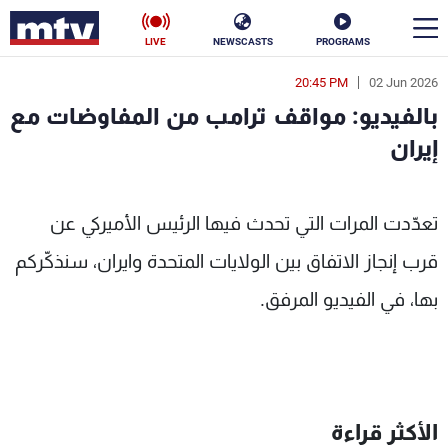
LIVE
NEWSCASTS
PROGRAMS
20:45 PM
02 Jun 2026
en
بالفيديو: مواقف ترامب من المفاوضات مع
الأخبار
إيران
سياسة
ناس
 - MTV Lebanon
تعدّدت المرات التي تحدث فيها الرئيس الأميركي عن
إقتصاد
فن
قرب إنجاز الاتفاق بين الولايات المتحدة وايران، سنذكّركم
منوعات
رياضة
بها، في الفيديو المرفق.
كأس العالم
البرامج
الأكثر قراءة
جدول البرامج