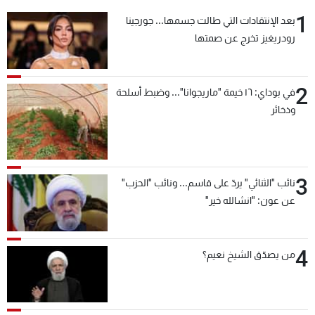
شاهد البرامج
1
بعد الإنتقادات التي طالت جسمها... جورجينا
الترددات
رودريغيز تخرج عن صمتها
عن MTV
وظائف
2
في بوداي: ١٦ خيمة "ماريجوانا"... وضبط أسلحة
الإنـتـاج
تواصل معنا
وذخائر
لاعلاناتكم
شروط الإسـتخدام
سياسة الخصوصية
3
نائب "الثنائي" يردّ على قاسم... ونائب "الحزب"
عن عون: "انشالله خير"
4
من يصدّق الشيخ نعيم؟