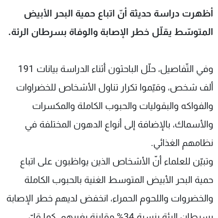
شاهد البرامج
أظهرت دراسة حديثة أنّ اتباع حمية البحر الأبيض
الترددات
المتوسّط يقلّل خطر الإصابة والوفاة بسرطان الرئة.
عن MTV
وظائف
الإنـتـاج
تواصل معنا
وفي التّفاصيل، حلّل الباحثون أثناء الدراسة بيانات 191
لاعلاناتكم
شروط الإسـتخدام
ألف شخص، وقيّموا تكرار تناول الأشخاص للخضراوات
سياسة الخصوصية
والفواكه والبقوليات والحبوب الكاملة والمكسرات
والأسماك، بالإضافة إلى أنواع الدهون المختلفة في
نظامهم الغذائي.
وتبيّن للعلماء أنّ الأشخاص الذين يواظبون على اتباع
حمية البحر الأبيض المتوسط الغنية بالحبوب الكاملة
والخضروات واللحوم الحمراء، انخفض لديهم خطر الإصابة
بسرطان الرئة بنسبة 34% مقارنة بغيرهم، كما قلّ