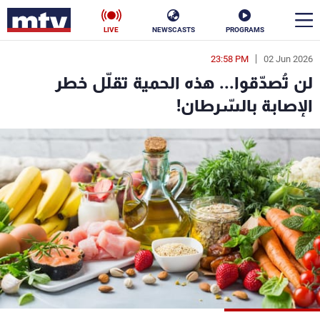
LIVE
NEWSCASTS
PROGRAMS
23:58 PM
02 Jun 2026
en
لن تُصدّقوا... هذه الحمية تقلّل خطر
الأخبار
الإصابة بالسّرطان!
سياسة
ناس
إقتصاد
فن
منوعات
رياضة
كأس العالم
البرامج
جدول البرامج