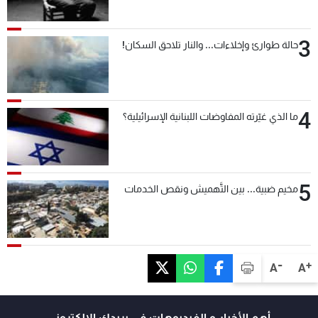
3
حالة طوارئ وإخلاءات... والنار تلاحق السكان!
4
ما الذي غيّرته المفاوضات اللبنانية الإسرائيلية؟
5
مخيم ضبية... بين التَّهميش ونقص الخدمات
-
+
A
A
أهم الأخبار و الفيديوهات في بريدك الالكتروني