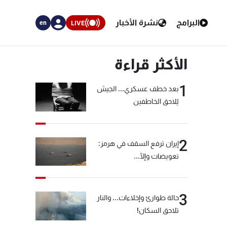
البرامج
نشرة الأخبار
LIVE
en
الأكثر قراءة
1
بعد خطف عسكري... الجيش
يُلاحق الخاطفين
2
إيران ترفع السقف في هرمز:
تعويضات وإلّا...
3
حالة طوارئ وإخلاءات... والنار
تلاحق السكان!