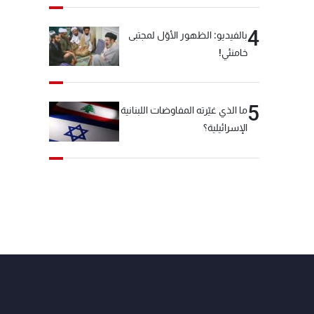
4
بالفيديو: الظهور الأوّل لمجتبى
خامنئي!
5
ما الذي غيّرته المفاوضات اللبنانية
الإسرائيلية؟