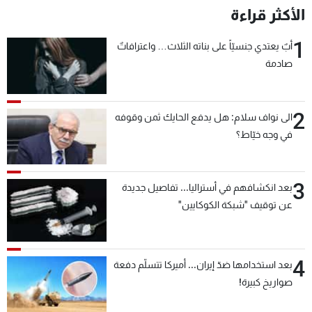
الأكثر قراءة
1
أبٌ يعتدي جنسيّاً على بناته الثلاث… واعترافاتٌ
صادمة
2
الى نواف سلام: هل يدفع الحايك ثمن وقوفه
في وجه خيّاط؟
3
بعد انكشافهم في أستراليا... تفاصيل جديدة
عن توقيف "شبكة الكوكايين"
4
بعد استخدامها ضدّ إيران... أميركا تتسلّم دفعة
صواريخ كبيرة!