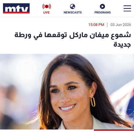
LIVE
NEWSCASTS
PROGRAMS
15:08 PM
03 Jun 2026
en
شموع ميغان ماركل توقعها في ورطة
الأخبار
جديدة
سياسة
ناس
إقتصاد
فن
منوعات
رياضة
كأس العالم
البرامج
جدول البرامج