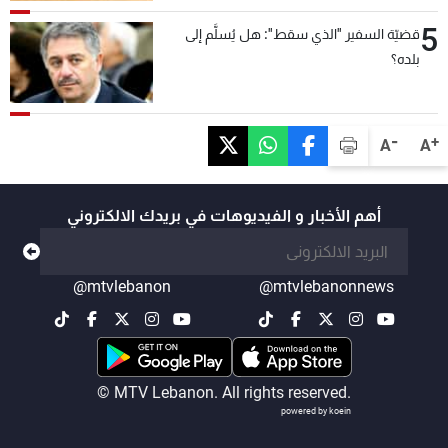
5
قضيّة السفير "الذي سقط": هل يُسلَّم إلى
بلده؟
-
+
A
A
أهم الأخبار و الفيديوهات في بريدك الالكتروني
@mtvlebanon
@mtvlebanonnews
© MTV Lebanon. All rights reserved.
powered by koein