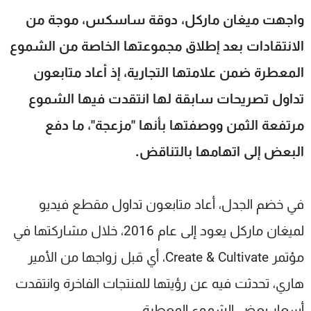
شاهد البرامج
واجهت ميغان ماركل، دوقة ساسكس، موجة من
الترددات
الانتقادات بعد إطلاق مجموعتها الخاصة من الشموع
المعطرة ضمن علامتها التجارية، إذ أعاد متابعون
عن MTV
وظائف
الإنـتـاج
تواصل معنا
تداول تصريحات سابقة لها انتقدت فيها الشموع
لاعلاناتكم
شروط الإسـتخدام
مرتفعة الثمن ووصفتها بأنها "مزعجة"، ما دفع
سياسة الخصوصية
البعض إلى اتهامها بالتناقض.
في خضم الجدل، أعاد متابعون تداول مقطع فيديو
لميغان ماركل يعود إلى عام 2016، خلال مشاركتها في
مؤتمر Create & Cultivate، أي قبل زواجها من الأمير
هاري، تحدثت فيه عن رؤيتها للمنتجات الفاخرة وانتقدت
أسعار بعض الشموع المعطرة.