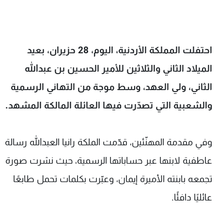
شاهد البرامج
الترددات
احتفلت المملكة الأردنية، اليوم، 28 حزيران، بعيد
عن MTV
وظائف
الإنـتـاج
تواصل معنا
الميلاد الثاني والثلاثين للأمير الحسين بن عبدالله
لاعلاناتكم
شروط الإسـتخدام
الثاني، ولي العهد، وسط موجة من التهاني الرسمية
سياسة الخصوصية
والشعبية التي تصدّرت فيها العائلة المالكة المشهد.
وفي مقدمة المهنّئين، قدّمت الملكة رانيا العبدالله رسالة
عاطفية لابنها عبر حساباتها الرسمية، حيث نشرت صورة
تجمعه بابنته الأميرة إيمان، وعبّرت بكلمات تحمل طابعًا
عائليًا دافئًا.