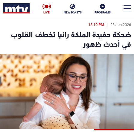
LIVE
NEWSCASTS
PROGRAMS
18:19 PM
28 Jun 2026
en
ضحكة حفيدة الملكة رانيا تخطف القلوب
الأخبار
في أحدث ظهور
سياسة
ناس
إقتصاد
فن
منوعات
رياضة
كأس العالم
البرامج
جدول البرامج