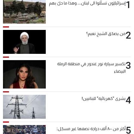
1
إسرائيليّون تسلّلوا الى لبنان... وهذا ما حلّ بهم
2
من يصدّق الشيخ نعيم؟
3
تكسير سيارة نور غندور في منطقة الرملة
البيضاء
4
بشرى "كهربائية" للبنانيين!
5
أكثر من ٨٠٠ ألف دراجة نصفها غير مسجّل: