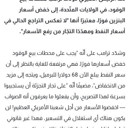
شاهد البرامج
الوقود، في الولايات المتّحدة، إلى خفض أسعار
الترددات
البنزين فورًا، معتبرًا أنها "لا تعكس التراجع الحالي في
أسعار النفط ومهدّدًا التجّار من رفع الأسعار".
عن MTV
وظائف
الإنـتـاج
تواصل معنا
لاعلاناتكم
شروط الإسـتخدام
سياسة الخصوصية
وشدّد ترامب على أنّه "يجب على محطات بيع الوقود
خفض أسعارها فورًاـ فهي مرتفعة للغاية بالنظر إلى أن
سعر النفط يبلغ الآن 68 دولارا للبرميل، ويتجه إلى مزيد
من الانخفاض"، مضيفًا أنّه "على تجار التجزئة أن يستجيبوا
بسرعة لهذا التصريح، وأن يفعلوا ما يعرفون أنه الصواب
— اخفضوا الأسعار من أجل شعبنا الأمريكي العظيم! لن
يكون هناك أي استغلال في التسعير، فهذا غير قانوني