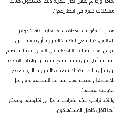
تماما. وإذا لم يفعل تجار التجزئة ذلك، فستكون هناك
مشكلات كبيرة في انتظارهم!".
وقال: "ابدؤوا باستهداف سعر يقارب 2.50 دولار
للغالون، كما ينبغي لولاية كاليفورنيا أن تتوقف عن
فرض هذه الضرائب الباهظة على البنزين. قريبا ستصبح
الضريبة أعلى من قيمة المنتج نفسه، والولايات المتحدة
لن تقبل بذلك، وكذلك شعب كاليفورنيا، الذي يتعرض
للاستغلال بسبب هذه الضرائب السخيفة ومن قبل
حكومته نفسها".
وانتقد ترامب هذه الضرائب، داعيًا إلى تقليصها، ومعتبًرا
أنها تثقل كاهل المستهلكين.