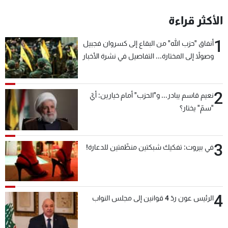
الأكثر قراءة
1
أنفاق "حزب الله" من البقاع إلى كسروان فجبيل
وصولاً إلى المختارة... التفاصيل في نشرة الأخبار
بعد قليل
2
نعيم قاسم يبادر... و"الحزب" أمام خيارين: أيّ
"سمّ" يختار؟
3
في بيروت: تفكيك شبكتين منظّمتين للدعارة!
4
الرئيس عون ردّ 4 قوانين إلى مجلس النواب