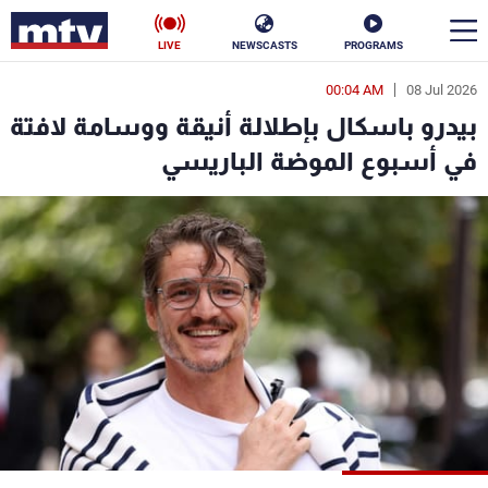
LIVE
NEWSCASTS
PROGRAMS
00:04 AM
08 Jul 2026
en
بيدرو باسكال بإطلالة أنيقة ووسامة لافتة
الأخبار
في أسبوع الموضة الباريسي
سياسة
ناس
إقتصاد
فن
منوعات
رياضة
كأس العالم
البرامج
جدول البرامج