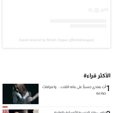
A post shared by British Vogue (@britishvogue)
الأكثر قراءة
1
أبٌ يعتدي جنسيّاً على بناته الثلاث… واعترافاتٌ
صادمة
ترامب يقيّد الجنسية الأميركية بالولادة