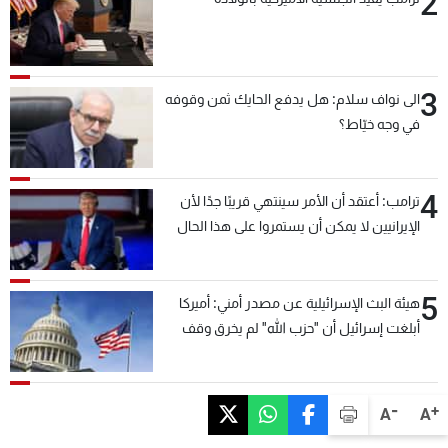
2
3
الى نواف سلام: هل يدفع الحايك ثمن وقوفه
في وجه خيّاط؟
4
ترامب: أعتقد أن الأمر سينتهي قريبًا جدًا لأن
الإيرانيين لا يمكن أن يستمروا على هذا الحال
5
هيئة البث الإسرائيلية عن مصدر أمني: أميركا
أبلغت إسرائيل أن "حزب الله" لم يخرق وقف
إطلاق النار أمس في مجدل زون وطلبت منها
عدم التصعيد خشية أن يؤثر ذلك على مفاوضات
روما
-
+
A
A