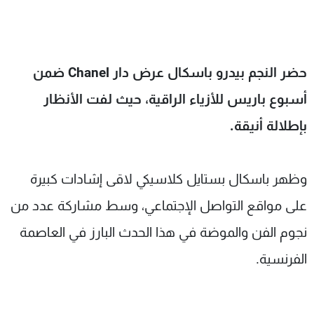
شاهد البرامج
الترددات
حضر النجم بيدرو باسكال عرض دار Chanel ضمن
عن MTV
وظائف
الإنـتـاج
تواصل معنا
أسبوع باريس للأزياء الراقية، حيث لفت الأنظار
لاعلاناتكم
شروط الإسـتخدام
بإطلالة أنيقة.
سياسة الخصوصية
وظهر باسكال بستايل كلاسيكي لاقى إشادات كبيرة
على مواقع التواصل الإجتماعي، وسط مشاركة عدد من
نجوم الفن والموضة في هذا الحدث البارز في العاصمة
الفرنسية.