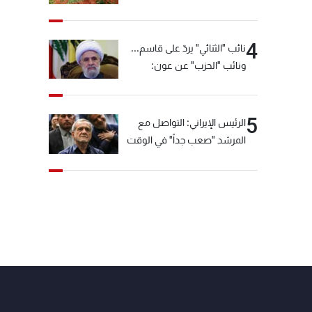
4
نائب "الثنائي" يردّ على قاسم...
ونائب "الحزب" عن عون:
"انشالله خير"
5
الرئيس الإيراني: التواصل مع
المرشد "صعب جداً" في الوقت
الحالي