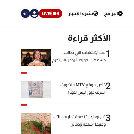
البرامج
نشرة الأخبار
LIVE
en
الأكثر قراءة
1
بعد الإنتقادات التي طالت
جسمها... جورجينا رودريغيز تخرج
عن صمتها
2
خاص موقع MTV بالصّورة:
أشرف دبّور ليس لاجئاً!
3
في بوداي: ١٦ خيمة "ماريجوانا"...
وضبط أسلحة وذخائر