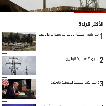
شاهد البرامج
الترددات
الأكثر قراءة
عن MTV
وظائف
الإنـتـاج
تواصل معنا
1
إسرائيليّون تسلّلوا الى لبنان... وهذا ما حلّ بهم
لاعلاناتكم
شروط الإسـتخدام
سياسة الخصوصية
2
بشرى "كهربائية" للبنانيين!
3
ترامب يقيّد الجنسية الأميركية بالولادة