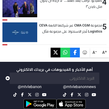
4
بالفيديو: ترامب يُنقذ طفلاً... "لا أريده أن يكون
مثل بايدن"!
5
مجموعة CMA CGM عبر شركتها التابعة CEVA
Logistics تُنجز الاستحواذ على مجموعة فتّال
-
+
A
A
أهم الأخبار و الفيديوهات في بريدك الالكتروني
@mtvlebanon
@mtvlebanonnews