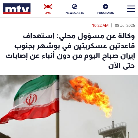
LIVE
NEWSCASTS
PROGRAMS
10:22 AM
08 Jul 2026
en
وكالة عن مسؤول محلي: استهداف
الأخبار
قاعدتين عسكريتين في بوشهر بجنوب
إيران صباح اليوم من دون أنباء عن إصابات
سياسة
ناس
حتى الآن
إقتصاد
فن
منوعات
رياضة
كأس العالم
البرامج
جدول البرامج