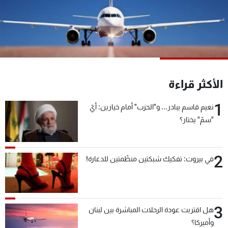
شاهد البرامج
الترددات
عن MTV
وظائف
الإنـتـاج
تواصل معنا
لاعلاناتكم
شروط الإسـتخدام
الأكثر قراءة
سياسة الخصوصية
1
نعيم قاسم يبادر... و"الحزب" أمام خيارين: أيّ
"سمّ" يختار؟
2
في بيروت: تفكيك شبكتين منظّمتين للدعارة!
3
هل اقتربت عودة الرحلات المباشرة بين لبنان
وأميركا؟