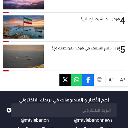
4
هرمز... والشرط الإيراني!
5
إيران ترفع السقف في هرمز: تعويضات وإلّا...
-
+
A
A
أهم الأخبار و الفيديوهات في بريدك الالكتروني
@mtvlebanon
@mtvlebanonnews