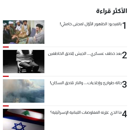
شاهد البرامج
الأكثر قراءة
الترددات
1
بالفيديو: الظهور الأوّل لمجتبى خامنئي!
عن MTV
وظائف
الإنـتـاج
تواصل معنا
لاعلاناتكم
شروط الإسـتخدام
سياسة الخصوصية
2
بعد خطف عسكري... الجيش يُلاحق الخاطفين
3
حالة طوارئ وإخلاءات... والنار تلاحق السكان!
4
ما الذي غيّرته المفاوضات اللبنانية الإسرائيلية؟