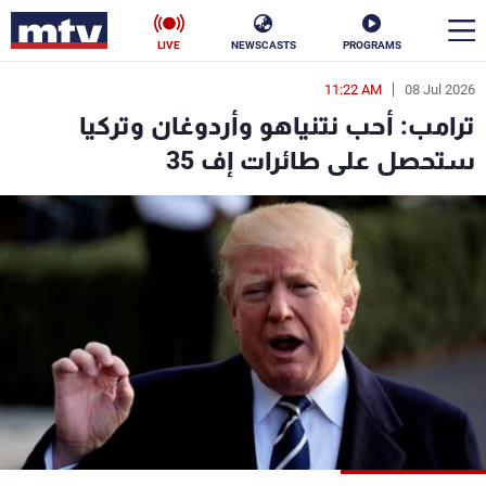
LIVE
NEWSCASTS
PROGRAMS
11:22 AM
08 Jul 2026
en
ترامب: أحب نتنياهو وأردوغان وتركيا
الأخبار
ستحصل على طائرات إف 35
سياسة
ناس
إقتصاد
فن
منوعات
رياضة
كأس العالم
البرامج
جدول البرامج