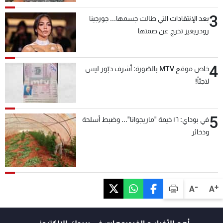
3
بعد الإنتقادات التي طالت جسمها... جورجينا
رودريغيز تخرج عن صمتها
4
خاص موقع MTV بالصّورة: أشرف دبّور ليس
لاجئاً!
5
في بوداي: ١٦ خيمة "ماريجوانا"... وضبط أسلحة
وذخائر
-
+
A
A