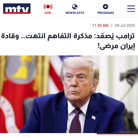
LIVE
NEWSCASTS
PROGRAMS
11:30 AM
08 Jul 2026
en
ترامب يُصعّد: مذكرة التفاهم انتهت.. وقادة
الأخبار
إيران مرضى!
سياسة
ناس
إقتصاد
فن
منوعات
رياضة
كأس العالم
البرامج
جدول البرامج