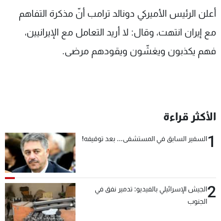
شاهد البرامج
أعلن الرئيس الأميركي دونالد ترامب أنّ مذكرة التفاهم
الترددات
مع إيران انتهت، وقال: لا أريد التعامل مع الإيرانيين،
فهم يكذبون ويغشّون ويقودهم مرضى.
عن MTV
وظائف
الإنـتـاج
تواصل معنا
لاعلاناتكم
شروط الإسـتخدام
سياسة الخصوصية
الأكثر قراءة
1
السفير السابق في المستشفى... بعد توقيفه!
2
الجيش الإسرائيلي بالفيديو: تدمير نفق في
الجنوب