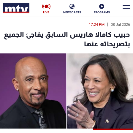
LIVE
NEWSCASTS
PROGRAMS
17:24 PM
08 Jul 2026
en
حبيب كامالا هاريس السابق يفاجئ الجميع
الأخبار
بتصريحاته عنها
سياسة
ناس
إقتصاد
فن
منوعات
رياضة
كأس العالم
البرامج
جدول البرامج