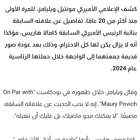
شاهد البرامج
كشف الإعلامي الأميركي مونتيل ويليامز، للمرة الأولى
الترددات
منذ أكثر من 20 عامًا، تفاصيل عن علاقته السابقة
بنائبة الرئيس الأميركي السابقة كامالا هاريس، مؤكدًا
عن MTV
وظائف
الإنـتـاج
تواصل معنا
أنه لا يزال يكن لها كل الاحترام، وذلك بعد عودة صور
لاعلاناتكم
شروط الإسـتخدام
قديمة جمعتهما إلى الواجهة خلال حملتها الرئاسية
سياسة الخصوصية
عام 2024.
وقال ويليامز، خلال ظهوره في بودكاست "On Par with
Maury Povich"، إنه لا يحب الحديث عن علاقاته السابقة،
مضيفًا: "لا يمكنك محو ماضيك، بل عليك أن تتقبله".
كما وصف هاريس بأنها "واحدة من أذكى الأشخاص"