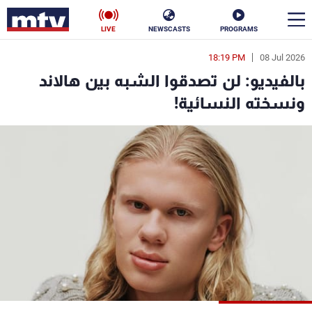
LIVE
NEWSCASTS
PROGRAMS
18:19 PM
08 Jul 2026
en
بالفيديو: لن تصدقوا الشبه بين هالاند
الأخبار
ونسخته النسائية!
سياسة
ناس
إقتصاد
فن
منوعات
رياضة
كأس العالم
البرامج
جدول البرامج