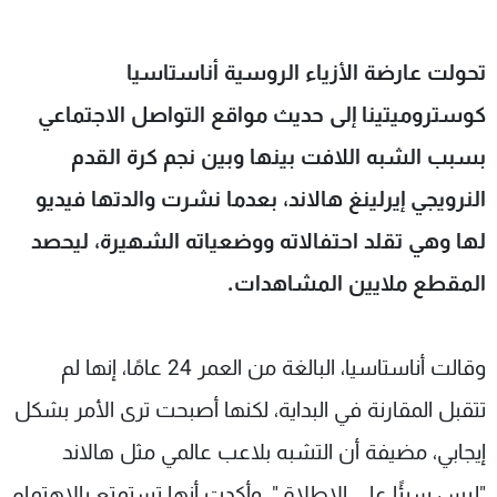
شاهد البرامج
الترددات
تحولت عارضة الأزياء الروسية أناستاسيا
كوستروميتينا إلى حديث مواقع التواصل الاجتماعي
عن MTV
وظائف
الإنـتـاج
تواصل معنا
بسبب الشبه اللافت بينها وبين نجم كرة القدم
لاعلاناتكم
شروط الإسـتخدام
النرويجي إيرلينغ هالاند، بعدما نشرت والدتها فيديو
سياسة الخصوصية
لها وهي تقلد احتفالاته ووضعياته الشهيرة، ليحصد
المقطع ملايين المشاهدات.
وقالت أناستاسيا، البالغة من العمر 24 عامًا، إنها لم
تتقبل المقارنة في البداية، لكنها أصبحت ترى الأمر بشكل
إيجابي، مضيفة أن التشبه بلاعب عالمي مثل هالاند
"ليس سيئًا على الإطلاق"، وأكدت أنها تستمتع بالاهتمام