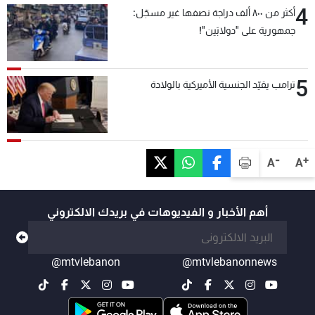
4
أكثر من ٨٠٠ ألف دراجة نصفها غير مسجّل:
جمهورية على "دولابَين"!
5
ترامب يقيّد الجنسية الأميركية بالولادة
-
+
A
A
أهم الأخبار و الفيديوهات في بريدك الالكتروني
@mtvlebanon
@mtvlebanonnews