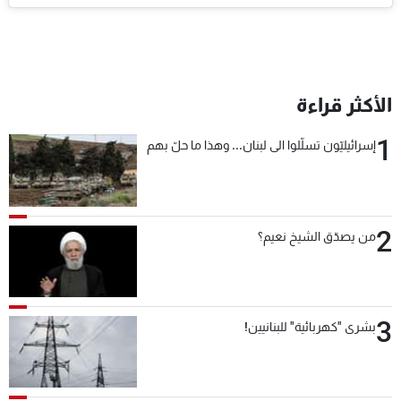
الأكثر قراءة
1
إسرائيليّون تسلّلوا الى لبنان... وهذا ما حلّ بهم
2
من يصدّق الشيخ نعيم؟
3
بشرى "كهربائية" للبنانيين!