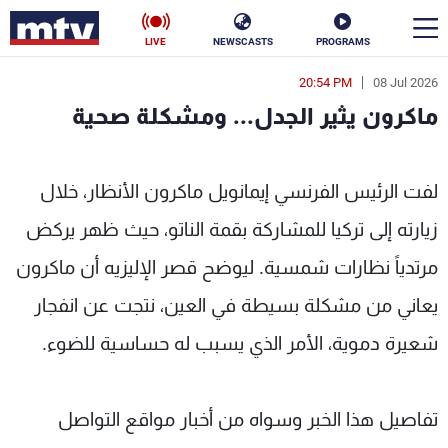
LIVE
NEWSCASTS
PROGRAMS
20:54 PM
08 Jul 2026
en
ماكرون يثير الجدل... ومشكلة صحية
الأخبار
ون يثير الجدل... ومشكلة صحية - MTV Lebanon
سياسة
ناس
لفت الرئيس الفرنسي إيمانويل ماكرون الأنظار، خلال
زيارته إلى تركيا للمشاركة بقمة الناتو، حيث ظهر يركض
إقتصاد
فن
مرتدياً نظارات شمسية. ليوضح قصر الإليزيه أن ماكرون
منوعات
رياضة
يعاني من مشكلة بسيطة في العين، نتجت عن انفجار
كأس العالم
شعيرة دموية، الأمر الذي يسبب له حساسية للضوء.
البرامج
تفاصيل هذا الخبر وسواه من أخبار مواقع التواصل
جدول البرامج