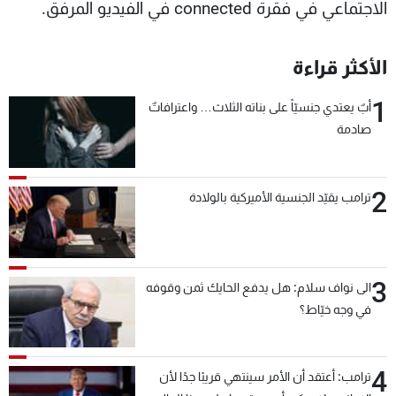
الاجتماعي في فقرة connected في الفيديو المرفق.
شاهد البرامج
الترددات
الأكثر قراءة
عن MTV
وظائف
1
أبٌ يعتدي جنسيّاً على بناته الثلاث… واعترافاتٌ
الإنـتـاج
تواصل معنا
صادمة
لاعلاناتكم
شروط الإسـتخدام
سياسة الخصوصية
2
ترامب يقيّد الجنسية الأميركية بالولادة
3
الى نواف سلام: هل يدفع الحايك ثمن وقوفه
في وجه خيّاط؟
4
ترامب: أعتقد أن الأمر سينتهي قريبًا جدًا لأن