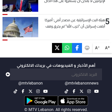
الإيرانيين لا يمكن أن يستمروا على هذا الحال
5
هيئة البث الإسرائيلية عن مصدر أمني: أميركا
أبلغت إسرائيل أن "حزب الله" لم يخرق وقف
إطلاق النار أمس في مجدل زون وطلبت منها
عدم التصعيد خشية أن يؤثر ذلك على مفاوضات
روما
-
+
A
A
أهم الأخبار و الفيديوهات في بريدك الالكتروني
@mtvlebanon
@mtvlebanonnews
© MTV Lebanon. All rights reserved.