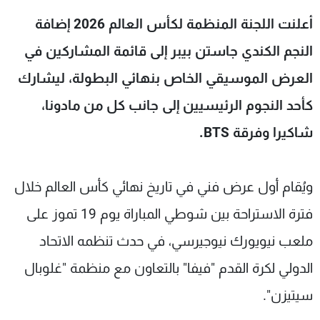
شاهد البرامج
أعلنت اللجنة المنظمة لكأس العالم 2026 إضافة
الترددات
النجم الكندي جاستن بيبر إلى قائمة المشاركين في
العرض الموسيقي الخاص بنهائي البطولة، ليشارك
عن MTV
وظائف
الإنـتـاج
تواصل معنا
كأحد النجوم الرئيسيين إلى جانب كل من مادونا،
لاعلاناتكم
شروط الإسـتخدام
سياسة الخصوصية
شاكيرا وفرقة BTS.
ويُقام أول عرض فني في تاريخ نهائي كأس العالم خلال
فترة الاستراحة بين شوطي المباراة يوم 19 تموز على
ملعب نيويورك نيوجيرسي، في حدث تنظمه الاتحاد
الدولي لكرة القدم "فيفا" بالتعاون مع منظمة "غلوبال
سيتيزن".