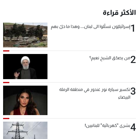
الأكثر قراءة
1
إسرائيليّون تسلّلوا الى لبنان... وهذا ما حلّ بهم
2
من يصدّق الشيخ نعيم؟
3
تكسير سيارة نور غندور في منطقة الرملة
البيضاء
4
بشرى "كهربائية" للبنانيين!