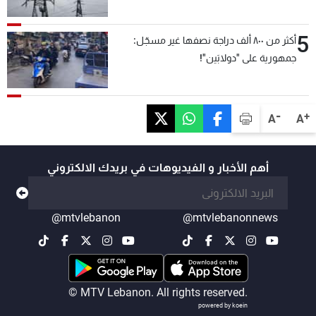
5
أكثر من ٨٠٠ ألف دراجة نصفها غير مسجّل:
جمهورية على "دولابَين"!
-
+
A
A
أهم الأخبار و الفيديوهات في بريدك الالكتروني
@mtvlebanon
@mtvlebanonnews
© MTV Lebanon. All rights reserved.
powered by koein