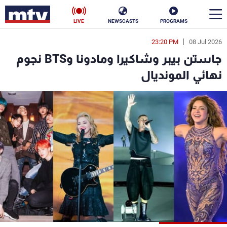
LIVE
NEWSCASTS
PROGRAMS
23:20 PM
08 Jul 2026
en
جاستن بيبر وشاكيرا ومادونا وBTS نجوم
الأخبار
نهائي المونديال
سياسة
ناس
إقتصاد
فن
منوعات
رياضة
كأس العالم
البرامج
جدول البرامج