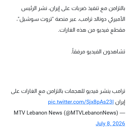
شاهد البرامج
بالتزامن مع تنفيذ ضربات على إيران، نشر الرئيس
الترددات
الأميركي دونالد ترامب، عبر منصة "تروث سوشيل"،
مقطع فيديو من هذه الغارات.
عن MTV
وظائف
الإنـتـاج
تواصل معنا
لاعلاناتكم
شروط الإسـتخدام
تشاهدون الفيديو مرفقاً.
سياسة الخصوصية
ترامب ينشر فيديو للهجمات بالتزامن مع الغارات على
إيران
pic.twitter.com/Sjx8pAs23I
— MTV Lebanon News (@MTVLebanonNews)
July 8, 2026