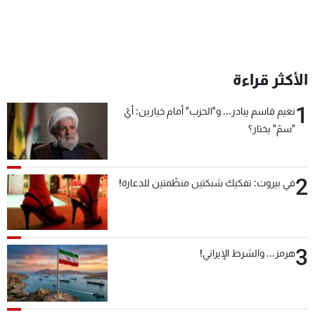
الأكثر قراءة
1
نعيم قاسم يبادر... و"الحزب" أمام خيارين: أيّ
"سمّ" يختار؟
2
في بيروت: تفكيك شبكتين منظّمتين للدعارة!
3
هرمز... والشرط الإيراني!