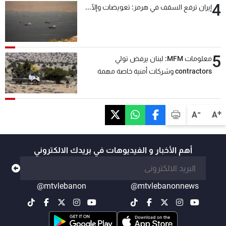
4
إيران ترفع السقف في هرمز: تعويضات وإلّا...
5
معلومات MFM: لبنان يرفض تولي
contractors وشركات أمنية خاصة مهمة
التحقق من نزع سلاح "حزب الله"
-
+
A
A
أهم الأخبار و الفيديوهات في بريدك الالكتروني
@mtvlebanon
@mtvlebanonnews