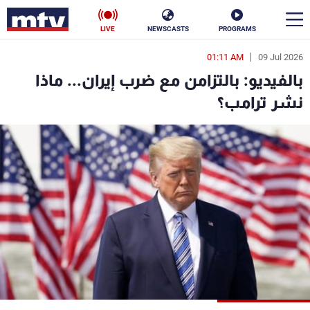
LIVE
NEWSCASTS
PROGRAMS
01:11 AM
09 Jul 2026
en
بالفيديو: بالتزامن مع ضرب إيران... ماذا
الأخبار
نشر ترامب؟
سياسة
ناس
إقتصاد
فن
منوعات
رياضة
كأس العالم
البرامج
جدول البرامج