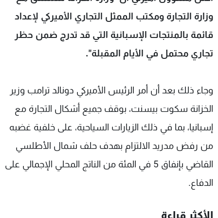
شاهد البرامج
وزارة التجارة ومكتب الممثل التجاري الأميركي لإعداد
الترددات
قائمة بالمنتجات الإسبانية التي قد تدرج ضمن حظر
تجاري محتمل في الأيام المقبلة".
عن MTV
وظائف
الإنـتـاج
تواصل معنا
لاعلاناتكم
شروط الإسـتخدام
سياسة الخصوصية
وجاء ذلك بعد أن أمر الرئيس الأميركي دونالد ترامب وزير
الخزانة سكوت بيسنت، بوقف جميع أشكال التجارة مع
إسبانيا، بما في ذلك الزيارات السياحية، على خلفية غضبه
من رفض مدريد الالتزام بهدف حلف شمال الأطلسي
القاضي بإنفاق 5 في المئة من الناتج المحلي الإجمالي على
الدفاع.
الأكثر قراءة