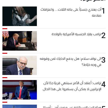
1
أبٌ يعتدي جنسيّاً على بناته الثلاث… واعترافاتٌ
صادمة
2
ترامب يقيّد الجنسية الأميركية بالولادة
3
الى نواف سلام: هل يدفع الحايك ثمن وقوفه
في وجه خيّاط؟
4
ترامب: أعتقد أن الأمر سينتهي قريبًا جدًا لأن
الإيرانيين لا يمكن أن يستمروا على هذا الحال
هيئة البث الإسرائيلية عن مصدر أمني: أميركا