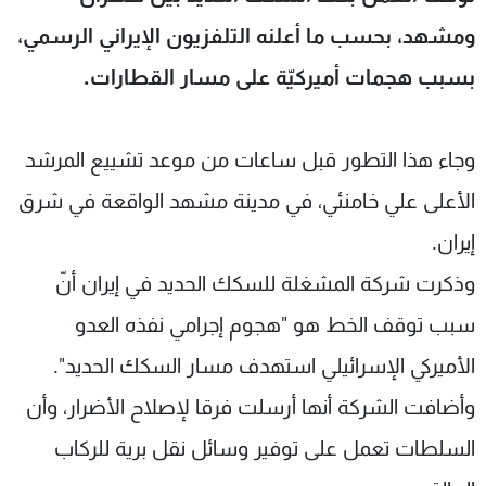
شاهد البرامج
ومشهد، بحسب ما أعلنه التلفزيون الإيراني الرسمي،
الترددات
بسبب هجمات أميركيّة على مسار القطارات.
عن MTV
وظائف
الإنـتـاج
تواصل معنا
وجاء هذا التطور قبل ساعات من موعد تشييع المرشد
لاعلاناتكم
شروط الإسـتخدام
سياسة الخصوصية
الأعلى علي خامنئي، في مدينة مشهد الواقعة في شرق
إيران.
وذكرت شركة المشغلة للسكك الحديد في إيران أنّ
سبب توقف الخط هو "هجوم إجرامي نفذه العدو
الأميركي الإسرائيلي استهدف مسار السكك الحديد".
وأضافت الشركة أنها أرسلت فرقا لإصلاح الأضرار، وأن
السلطات تعمل على توفير وسائل نقل برية للركاب