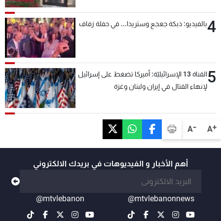
4
بالفيديو: دبكة جعجع وستريدا... في حفلة زفاف
5
القناة 13 الإسرائيليّة: أميركا تضغط على إسرائيل
لإنهاء القتال في إيران ولبنان وغزة
-
+
A
A
أهم الأخبار و الفيديوهات في بريدك الالكتروني
@mtvlebanon
@mtvlebanonnews