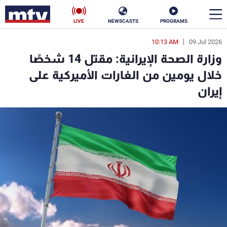
LIVE
NEWSCASTS
PROGRAMS
10:13 AM
09 Jul 2026
en
وزارة الصحة الإيرانية: مقتل 14 شخصًا
الأخبار
خلال يومين من الغارات الأميركية على
إيران
سياسة
ناس
إقتصاد
فن
منوعات
رياضة
كأس العالم
البرامج
جدول البرامج