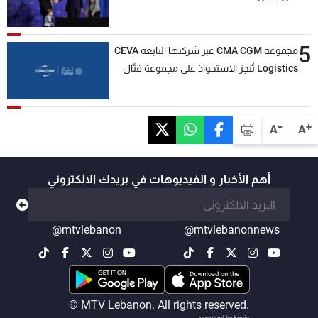
5
مجموعة CMA CGM عبر شركتها التابعة CEVA
Logistics تُنجز الاستحواذ على مجموعة فتّال
-
+
A
A
أهم الأخبار و الفيديوهات في بريدك الالكتروني
@mtvlebanon
@mtvlebanonnews
© MTV Lebanon. All rights reserved.
powered by koein