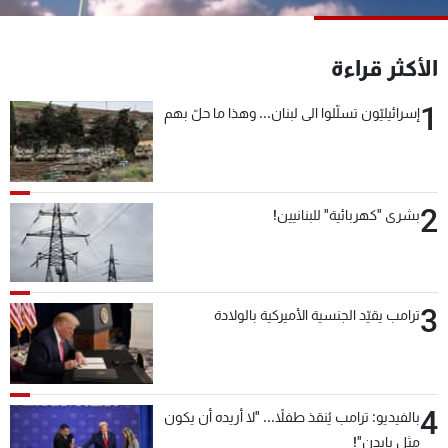
شاهد البرامج
الترددات
الأكثر قراءة
1
إسرائيليّون تسلّلوا الى لبنان... وهذا ما حلّ بهم
عن MTV
وظائف
الإنـتـاج
تواصل معنا
لاعلاناتكم
شروط الإسـتخدام
سياسة الخصوصية
2
بشرى "كهربائية" للبنانيين!
3
ترامب يقيّد الجنسية الأميركية بالولادة
4
بالفيديو: ترامب يُنقذ طفلاً... "لا أريده أن يكون
مثل بايدن"!