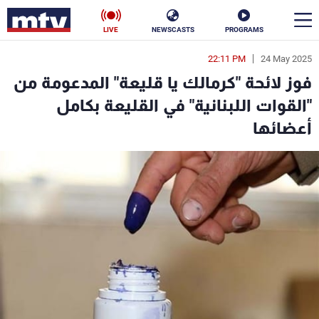
LIVE
NEWSCASTS
PROGRAMS
22:11 PM
24 May 2025
en
فوز لائحة "كرمالك يا قليعة" المدعومة من
الأخبار
"القوات اللبنانية" في القليعة بكامل
أعضائها
سياسة
ناس
إقتصاد
فن
منوعات
رياضة
كأس العالم
البرامج
جدول البرامج