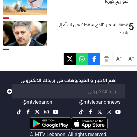
صواريخ كبيرة!
5
قضيّة السفير "الذي سقط": هل يُسلَّم إلى
بلده؟
-
+
A
A
أهم الأخبار و الفيديوهات في بريدك الالكتروني
@mtvlebanon
@mtvlebanonnews
© MTV Lebanon. All rights reserved.