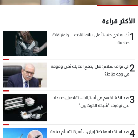
شاهد البرامج
الترددات
الأكثر قراءة
1
أبٌ يعتدي جنسيّاً على بناته الثلاث… واعترافاتٌ
عن MTV
وظائف
الإنـتـاج
تواصل معنا
صادمة
لاعلاناتكم
شروط الإسـتخدام
سياسة الخصوصية
2
الى نواف سلام: هل يدفع الحايك ثمن وقوفه
في وجه خيّاط؟
3
بعد انكشافهم في أستراليا... تفاصيل جديدة
عن توقيف "شبكة الكوكايين"
4
بعد استخدامها ضدّ إيران... أميركا تتسلّم دفعة