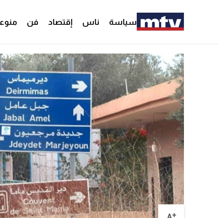
سياسة
ناس
إقتصاد
فن
منوع
+
A