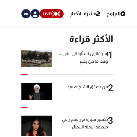
البرامج
نشرة الأخبار
LIVE
en
الأكثر قراءة
1
إسرائيليّون تسلّلوا الى لبنان...
وهذا ما حلّ بهم
2
من يصدّق الشيخ نعيم؟
3
تكسير سيارة نور غندور في
منطقة الرملة البيضاء