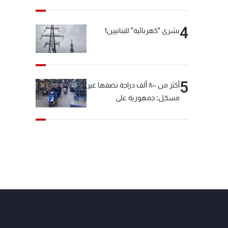
4
بشرى "كهربائية" للبنانيين!
5
أكثر من ٨٠٠ ألف دراجة نصفها غير
مسجّل: جمهورية على
"دولابَين"!