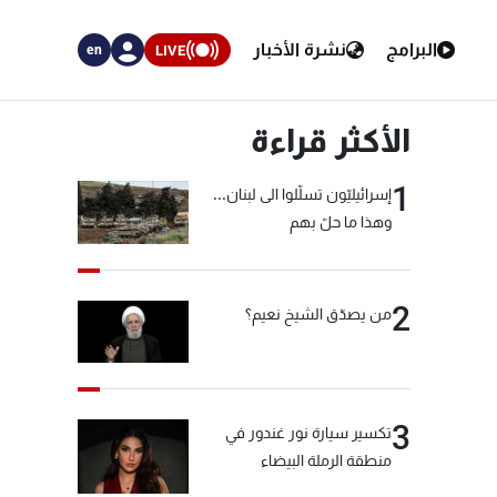
البرامج
نشرة الأخبار
LIVE
en
الأكثر قراءة
1
إسرائيليّون تسلّلوا الى لبنان...
وهذا ما حلّ بهم
2
من يصدّق الشيخ نعيم؟
3
تكسير سيارة نور غندور في
منطقة الرملة البيضاء