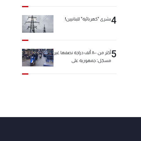
4
بشرى "كهربائية" للبنانيين!
5
أكثر من ٨٠٠ ألف دراجة نصفها غير
مسجّل: جمهورية على
"دولابَين"!